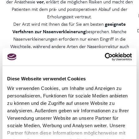
der Anästhesie
vor
, erklärt die möglichen Risiken und macht den
Patienten mit dem prä- und postoperativen Ablauf und der
Erholungszeit vertraut.
Der Arzt wird mit Ihnen das für Sie am besten
geeignete
Verfahren zur Nasenverkleinerung
besprechen. Manche
Nasenverkleinerungen erfordern nur einen Eingriff in die
Weichteile, während andere Arten der Nasenkorrektur auch
Eingriffe an den knorpeligen und knöchernen Teilen der Nase
erfordern. Für welche Methode der Nasenkorrektur Sie sich
entscheiden,
hängt von Ihren Vorlieben und dem
Einverständnis Ihres Arztes
ab.
Diese Webseite verwendet Cookies
Wir verwenden Cookies, um Inhalte und Anzeigen zu
personalisieren, Funktionen für soziale Medien anbieten
zu können und die Zugriffe auf unsere Website zu
DETAILLIERTER ABLAUF DES VERFAHRENS
analysieren. Außerdem geben wir Informationen zu Ihrer
Verwendung unserer Website an unsere Partner für
soziale Medien, Werbung und Analysen weiter. Unsere
Partner führen diese Informationen möglicherweise mit