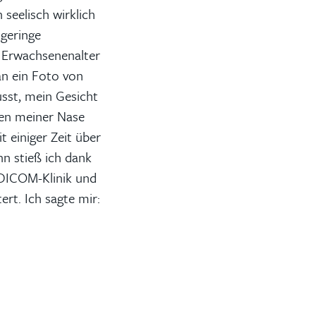
 seelisch wirklich
 geringe
ns Erwachsenenalter
an ein Foto von
sst, mein Gesicht
egen meiner Nase
t einiger Zeit über
nn stieß ich dank
EDICOM-Klinik und
rt. Ich sagte mir: