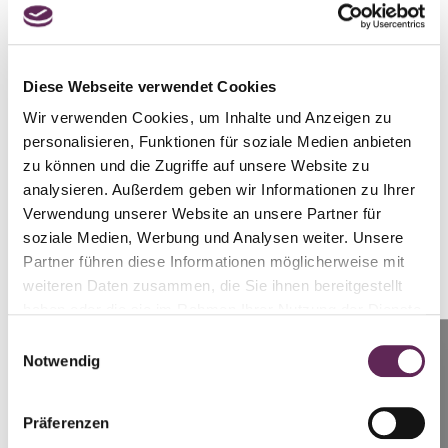
MUDr. Peter Ondrejka
VOLLSTÄNDIGE GESCHICHTE
Diese Webseite verwendet Cookies
Wir verwenden Cookies, um Inhalte und Anzeigen zu
personalisieren, Funktionen für soziale Medien anbieten
zu können und die Zugriffe auf unsere Website zu
analysieren. Außerdem geben wir Informationen zu Ihrer
Verwendung unserer Website an unsere Partner für
soziale Medien, Werbung und Analysen weiter. Unsere
Kontaktierien Sie ihren
Partner führen diese Informationen möglicherweise mit
weiteren Daten zusammen, die Sie ihnen bereitgestellt
persönlichen Koordinator
haben oder die sie im Rahmen Ihrer Nutzung der Dienste
gesammelt haben.
Einwilligungsauswahl
Anrufen
Notwendig
Prag: +420 739 994 664
Lenka Černická Špálová
Brünn: +420 728 955 944
Präferenzen
Kundenkoordinator Klinik Prag