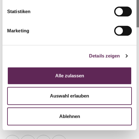
+420 739 994 664
Statistiken
SCHREIBEN SIE UNS
cernicka@medicomclinic.cz
Marketing
Ing. Iveta Michálková
Details zeigen
Kundenkoordinator Klinik Brünn
+420 728 955 944
Alle zulassen
michalkova@medicomclinic.cz
Auswahl erlauben
Ablehnen