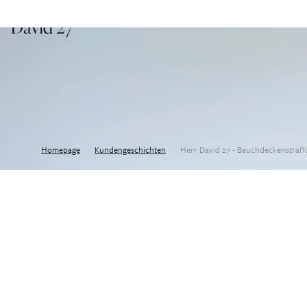
David 27
Homepage
Kundengeschichten
Herr David 27 - Bauchdeckenstraff