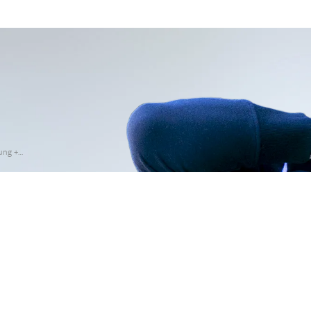
ung +…