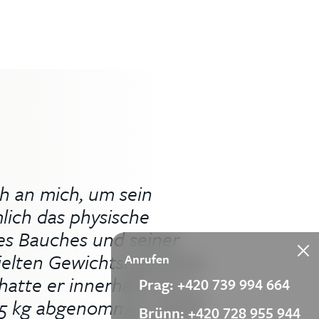
h an mich, um sein
lich das physische
es Bauches und seiner
ielten Gewichtsreduktion.
Anrufen
hatte er innerhalb von 4
Prag: +420 739 994 664
75 kg abgenommen. David
Brünn: +420 728 955 944