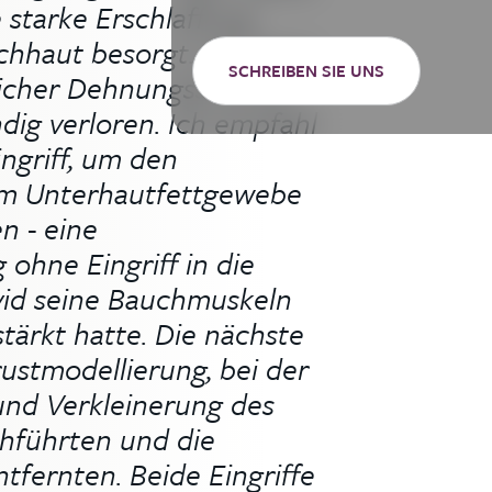
 starke Erschlaffung
chhaut besorgt. Die Haut
SCHREIBEN SIE UNS
icher Dehnungsstreifen
ändig verloren. Ich empfahl
ngriff, um den
m Unterhautfettgewebe
n - eine
ohne Eingriff in die
id seine Bauchmuskeln
tärkt hatte. Die nächste
ustmodellierung, bei der
und Verkleinerung des
hführten und die
tfernten. Beide Eingriffe