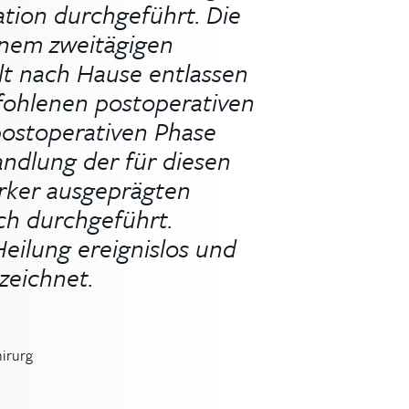
tion durchgeführt. Die
nem zweitägigen
t nach Hause entlassen
fohlenen postoperativen
postoperativen Phase
ndlung der für diesen
ärker ausgeprägten
ch durchgeführt.
Heilung ereignislos und
zeichnet.
hirurg