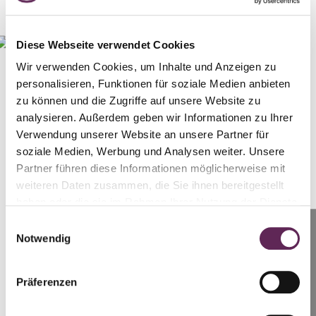
Diese Webseite verwendet Cookies
Wir verwenden Cookies, um Inhalte und Anzeigen zu
personalisieren, Funktionen für soziale Medien anbieten
zu können und die Zugriffe auf unsere Website zu
analysieren. Außerdem geben wir Informationen zu Ihrer
Verwendung unserer Website an unsere Partner für
Er kam bereits mit einer athletischen
soziale Medien, Werbung und Analysen weiter. Unsere
Figur in die Sprechstunde, hatte aber
Partner führen diese Informationen möglicherweise mit
aufgrund des Umfangs der
weiteren Daten zusammen, die Sie ihnen bereitgestellt
Fettreduktion einen Hautüberhang
haben oder die sie im Rahmen Ihrer Nutzung der Dienste
am Unterbauch, den er in seiner
gesammelt haben.
Unterwäsche verbarg.
Einwilligungsauswahl
Anrufen
Verständlicherweise beeinträchtigte
Notwendig
Prag: +420 739 994 664
dies sein Privat-, Intim- und
Sportleben. Daher empfahl ich ihm
Brünn: +420 728 955 944
Präferenzen
nach einem persönlichen
Beratungsgespräch eine