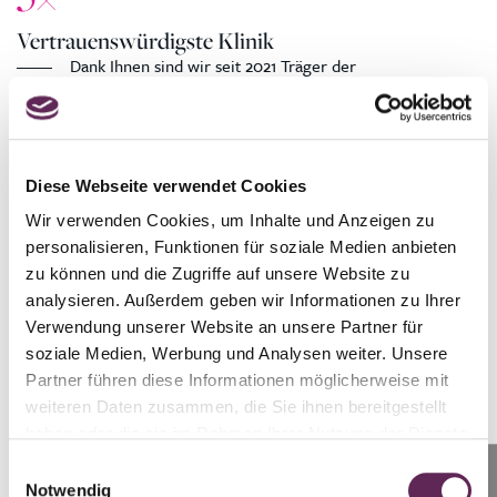
Vertrauenswürdigste Klinik
Dank Ihnen sind wir seit 2021 Träger der
prestigeträchtigen Auszeichnung "Most Trusted Aesthetic
Medicine Clinic" in der Tschechischen Republik.
Diese Webseite verwendet Cookies
Wir verwenden Cookies, um Inhalte und Anzeigen zu
personalisieren, Funktionen für soziale Medien anbieten
zu können und die Zugriffe auf unsere Website zu
analysieren. Außerdem geben wir Informationen zu Ihrer
Verwendung unserer Website an unsere Partner für
Der Ablauf des Verfahrens
soziale Medien, Werbung und Analysen weiter. Unsere
Partner führen diese Informationen möglicherweise mit
weiteren Daten zusammen, die Sie ihnen bereitgestellt
haben oder die sie im Rahmen Ihrer Nutzung der Dienste
gesammelt haben.
Einwilligungsauswahl
Anrufen
Notwendig