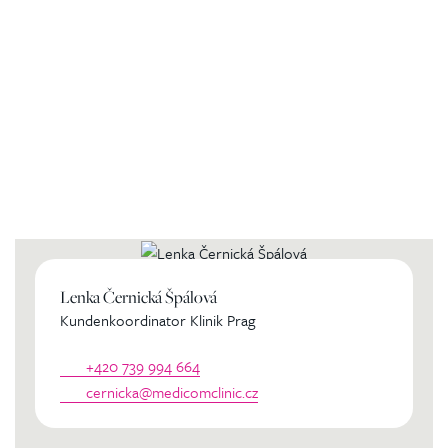
Kontaktierien Sie ihren
persönlichen Koordinator
Lenka Černická Špálová
Kundenkoordinator Klinik Prag
+420 739 994 664
cernicka@medicomclinic.cz