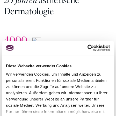
Dermatologie
4000
Operationen pro Jahr
Seit 20 Jahren lassen wir Ihre Träume von einem
schöneren und selbstbewussteren Aussehen wahr
Diese Webseite verwendet Cookies
werden.
Wir verwenden Cookies, um Inhalte und Anzeigen zu
4427
personalisieren, Funktionen für soziale Medien anbieten
zu können und die Zugriffe auf unsere Website zu
positive Bewertungen
analysieren. Außerdem geben wir Informationen zu Ihrer
Verwendung unserer Website an unsere Partner für
Jeden Tag helfen wir Frauen und Männern dabei, sich in
ihrem Körper wohler zu fühlen. Die höchsten
soziale Medien, Werbung und Analysen weiter. Unsere
Bewertungen in unabhängigen Rezensionen sind unsere
Partner führen diese Informationen möglicherweise mit
größte Belohnung.