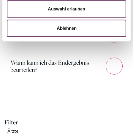
schmerzhaft?
Auswahl erlauben
Ablehnen
Kann dieses Verfahren eine
Liposuktion ersetzen?
Wann kann ich das Endergebnis
beurteilen?
Filter
Ärzte