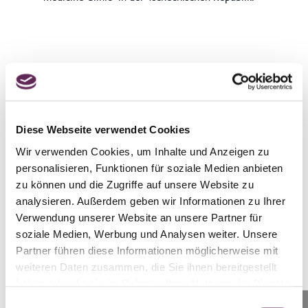
Diese Webseite verwendet Cookies
Der Ablauf des Verfahrens
Wir verwenden Cookies, um Inhalte und Anzeigen zu
personalisieren, Funktionen für soziale Medien anbieten
zu können und die Zugriffe auf unsere Website zu
analysieren. Außerdem geben wir Informationen zu Ihrer
Verwendung unserer Website an unsere Partner für
soziale Medien, Werbung und Analysen weiter. Unsere
Partner führen diese Informationen möglicherweise mit
Konsultation
weiteren Daten zusammen, die Sie ihnen bereitgestellt
haben oder die sie im Rahmen Ihrer Nutzung der Dienste
Ihr erster Termin findet bei dem Chirurgen Ihrer Wahl statt. Der
gesammelt haben.
Einwilligungsauswahl