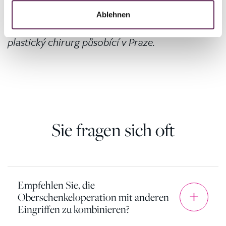
Obsah této stránky vznikl ve spolupráci
s lékařským týmem MEDICOM Clinic a odborně
Ablehnen
jej zrevidoval
MUDr. Petr Šuk
, atestovaný
plastický chirurg působící v Praze.
Sie fragen sich oft
Empfehlen Sie, die
Oberschenkeloperation mit anderen
Eingriffen zu kombinieren?