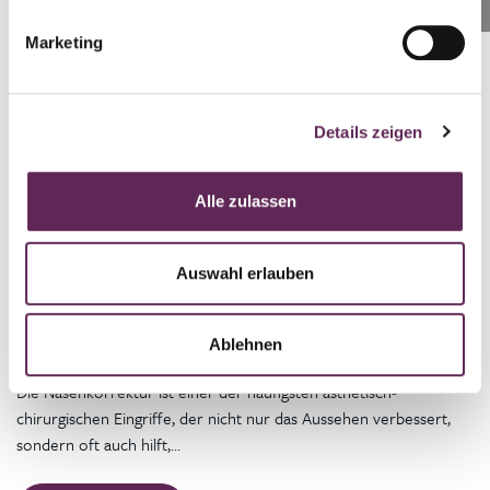
Marketing
WEITERLESEN
Details zeigen
Alle zulassen
Plastische Chirurgie
Ästhetische und funktionelle Nasenchirurgie:
Was Sie über Nasenkorrekturen wissen
Auswahl erlauben
sollten
Ablehnen
15. 10. 2024
Die Nasenkorrektur ist einer der häufigsten ästhetisch-
chirurgischen Eingriffe, der nicht nur das Aussehen verbessert,
sondern oft auch hilft,…