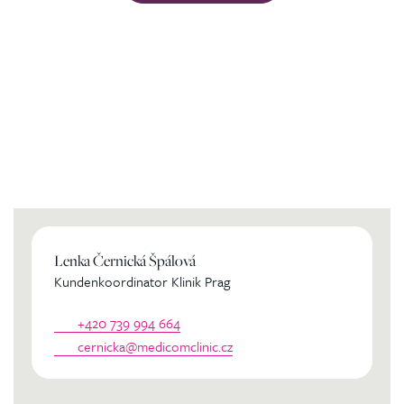
Kontaktierien Sie ihren
persönlichen Koordinator
Lenka Černická Špálová
Kundenkoordinator Klinik Prag
+420 739 994 664
cernicka@medicomclinic.cz