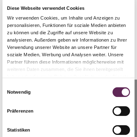
die Natur hat es in dieser…
Diese Webseite verwendet Cookies
Wir verwenden Cookies, um Inhalte und Anzeigen zu
WEITERLESEN
personalisieren, Funktionen für soziale Medien anbieten
zu können und die Zugriffe auf unsere Website zu
analysieren. Außerdem geben wir Informationen zu Ihrer
Verwendung unserer Website an unsere Partner für
soziale Medien, Werbung und Analysen weiter. Unsere
Partner führen diese Informationen möglicherweise mit
Dermatologie
weiteren Daten zusammen, die Sie ihnen bereitgestellt
MUDr. Edita Hrušková Št'astná über
haben oder die sie im Rahmen Ihrer Nutzung der Dienste
gesammelt haben.
Innovationen in der Hautverjüngung und die
Einwilligungsauswahl
Anrufen
Notwendig
Vorteile des Multifunktionslasers
Prag: +420 739 994 664
30. 10. 2024
Brünn: +420 728 955 944
Präferenzen
Die moderne Technologie in der ästhetischen Medizin bietet neue
Möglichkeiten der nicht-invasiven Hautverjüngung mit sichtbaren
Statistiken
SCHREIBEN SIE UNS
Ergebnissen. Dazu…