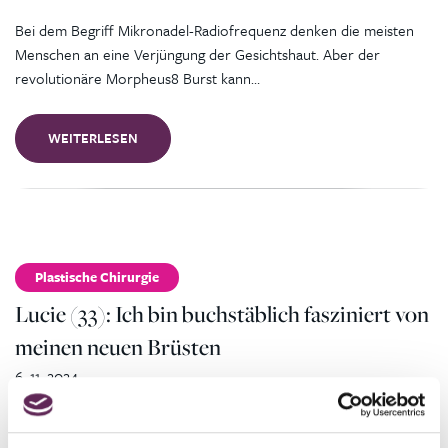
Bei dem Begriff Mikronadel-Radiofrequenz denken die meisten
Menschen an eine Verjüngung der Gesichtshaut. Aber der
revolutionäre Morpheus8 Burst kann…
WEITERLESEN
Plastische Chirurgie
Lucie (33): Ich bin buchstäblich fasziniert von
meinen neuen Brüsten
6. 11. 2024
Lucie hat sich schon immer gewünscht, Kleider mit Dekolleté zu
tragen und Frauen mit üppigem Dekolleté zu bewundern. Doch