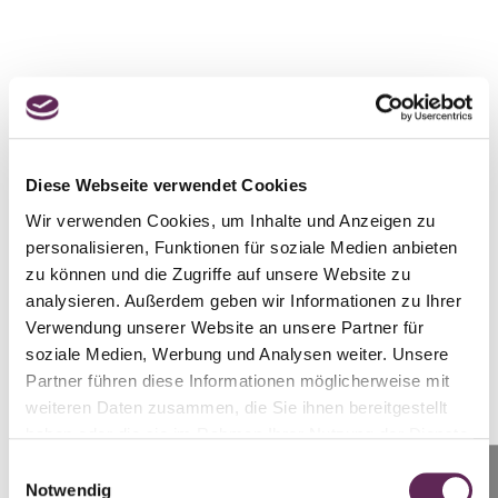
Sie fragen sich oft
Diese Webseite verwendet Cookies
Wir verwenden Cookies, um Inhalte und Anzeigen zu
personalisieren, Funktionen für soziale Medien anbieten
Gibt es nach einer Brustvergrößerung
zu können und die Zugriffe auf unsere Website zu
mit Modellierung Narben an den
analysieren. Außerdem geben wir Informationen zu Ihrer
Brüsten?
Verwendung unserer Website an unsere Partner für
soziale Medien, Werbung und Analysen weiter. Unsere
Partner führen diese Informationen möglicherweise mit
weiteren Daten zusammen, die Sie ihnen bereitgestellt
Ist die Augmentation lebenslang oder
haben oder die sie im Rahmen Ihrer Nutzung der Dienste
muss sie nach einer gewissen Zeit
gesammelt haben.
erneut durchgeführt werden?
Einwilligungsauswahl
Anrufen
Notwendig