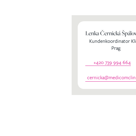
Lenka Černická Špálo
ihren
Kundenkoordinator Kli
Prag
dinator
+420 739 994 664
cernicka@medicomclini