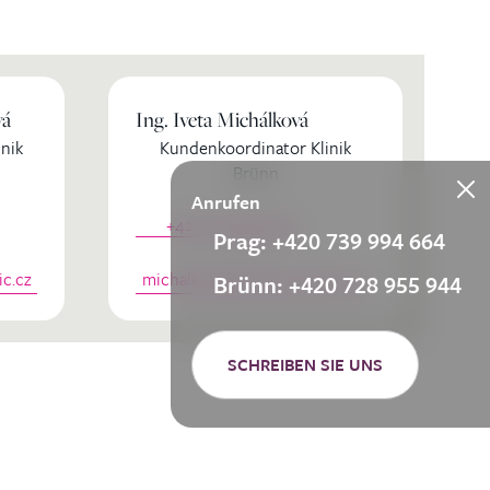
vá
Ing. Iveta Michálková
nik
Kundenkoordinator Klinik
Brünn
Anrufen
+420 728 955 944
Prag: +420 739 994 664
c.cz
michalkova@medicomclinic.cz
Brünn: +420 728 955 944
SCHREIBEN SIE UNS