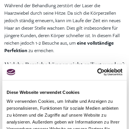
Während der Behandlung zerstört der Laser die
Haarzwiebel durch seine Hitze. Da sich die Körperzellen
jedoch ständig erneuern, kann im Laufe der Zeit ein neues
Haar an dieser Stelle wachsen. Dies gilt insbesondere für
jüngere Kunden, deren Körper schneller ist. In diesem Fall
reichen jedoch 1-2 Besuche aus, um
eine vollständige
Perfektion
zu erreichen.
Welche Bereiche können nicht epiliert werden?
Der Laser kann überall am Körper und im Gesicht Haare
entfernen und erreicht auch schwer zugängliche Stellen.
Allerdings kann er nicht an
Stellen mit Tätowierungen
Diese Webseite verwendet Cookies
gelangen. Der Laserstrahl bindet sich an
das Pigment
- bei
Wir verwenden Cookies, um Inhalte und Anzeigen zu
Tätowierungen könnte dies also gestört werden.
personalisieren, Funktionen für soziale Medien anbieten
zu können und die Zugriffe auf unsere Website zu
Worauf ist zu achten?
analysieren. Außerdem geben wir Informationen zu Ihrer
Verwendung unserer Website an unsere Partner für