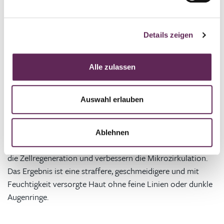
Biostimulation ist der neue Hit in der Ästhetik
Details zeigen
Die Biostimulation mit Polynukleotiden ist in der
ästhetischen Medizin noch relativ neu. Sie hat sich jedoch
Alle zulassen
schnell zu einem der beliebtesten Verschönerungsverfahren
entwickelt. Der Vorteil dieser völlig nicht-invasiven
Auswahl erlauben
Behandlung ist eine allgemeine Verbesserung des
Hautbildes, einschließlich der empfindlichen Augenpartie.
Die Polynukleotide ziehen Wasser an und befeuchten so
Ablehnen
die Haut, wodurch sich ihre Struktur verbessert. Sie fördern
die Zellregeneration und verbessern die Mikrozirkulation.
Das Ergebnis ist eine straffere, geschmeidigere und mit
Feuchtigkeit versorgte Haut ohne feine Linien oder dunkle
Augenringe.