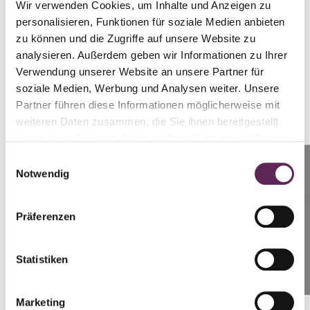
Wir verwenden Cookies, um Inhalte und Anzeigen zu
personalisieren, Funktionen für soziale Medien anbieten
zu können und die Zugriffe auf unsere Website zu
analysieren. Außerdem geben wir Informationen zu Ihrer
Verwendung unserer Website an unsere Partner für
Entspannter Look und scharfe, maskuline
soziale Medien, Werbung und Analysen weiter. Unsere
Partner führen diese Informationen möglicherweise mit
Konturen
weiteren Daten zusammen, die Sie ihnen bereitgestellt
haben oder die sie im Rahmen Ihrer Nutzung der Dienste
Filler auf Hyaluronsäurebasis spielen in der ästhetischen
gesammelt haben.
Medizin eine wichtige Rolle, und zwar nicht nur bei der
Einwilligungsauswahl
Anrufen
Notwendig
Lippenvergrößerung oder Hydratation. Bei Männern
Prag: +420 739 994 664
werden sie am häufigsten zur Behandlung tiefer Falten oder
zur Konturierung des Gesichts, z. B. der Wangenknochen,
Brünn: +420 728 955 944
Präferenzen
des Kinns oder der Kieferlinie, eingesetzt, um schärfere,
definierte Konturen zu erzielen und die Männlichkeit des
Statistiken
SCHREIBEN SIE UNS
Gesichts zu unterstreichen. Die Wirkung hält je nach Art
des Fillers in der Regel 6 bis 18 Monate an.
Marketing