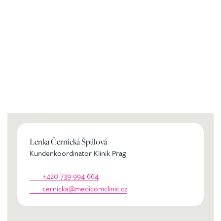
Kontaktierien Sie ihren
persönlichen Koordinator
Lenka Černická Špálová
Kundenkoordinator Klinik Prag
+420 739 994 664
cernicka@medicomclinic.cz