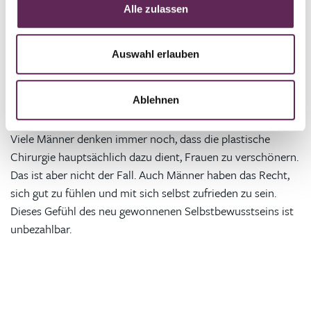
Auch sein Selbstbild hat sich verändert, was er im Privat-
Alle zulassen
und Berufsleben spürt
.
Er kann endlich ein enges T-Shirt
anziehen und die Mode wählen, die ihm gefällt, ohne sich
einzuschränken. Er kann tun, was er will und was ihm Spaß
Auswahl erlauben
macht. Nach Rücksprache mit seinem Arzt konnte er nach
6 Wochen sanft zu seinem geliebten Sport zurückkehren.
Ablehnen
Viele Männer denken immer noch, dass die plastische
Chirurgie hauptsächlich dazu dient, Frauen zu verschönern.
Das ist aber nicht der Fall. Auch Männer haben das Recht,
sich gut zu fühlen und mit sich selbst zufrieden zu sein.
Dieses Gefühl des neu gewonnenen Selbstbewusstseins ist
unbezahlbar.