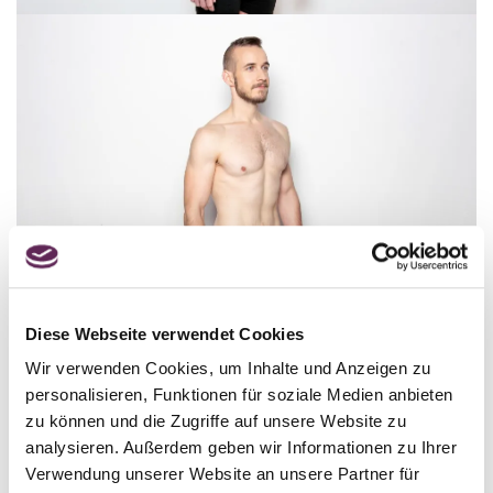
Diese Webseite verwendet Cookies
Wir verwenden Cookies, um Inhalte und Anzeigen zu
personalisieren, Funktionen für soziale Medien anbieten
Die Angst vor Schmerzen ist plötzlich
zu können und die Zugriffe auf unsere Website zu
verschwunden
analysieren. Außerdem geben wir Informationen zu Ihrer
Verwendung unserer Website an unsere Partner für
Martin sagt selbst, dass er Schmerzen nicht besonders gut