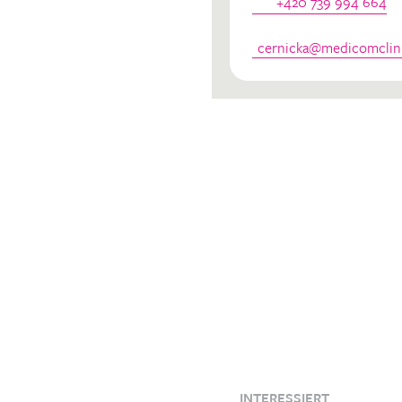
dinator
+420 739 994 664
cernicka@medicomclini
INTERESSIERT