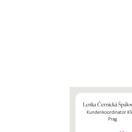
Lenka Černická Špálo
ihren
Kundenkoordinator Kli
Prag