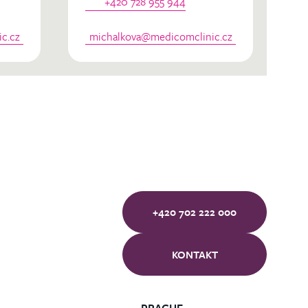
+420 728 955 944
c.cz
michalkova@medicomclinic.cz
+420 702 222 000
KONTAKT