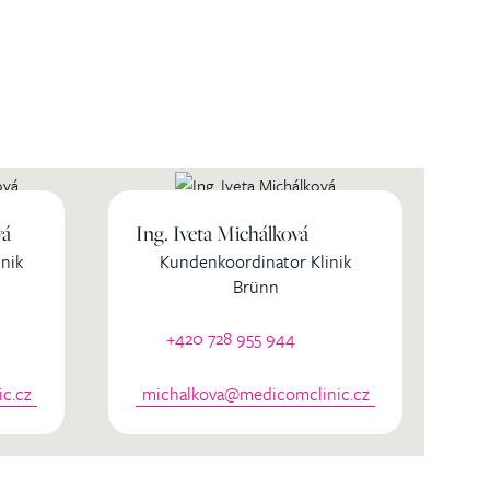
vá
Ing. Iveta Michálková
nik
Kundenkoordinator Klinik
Brünn
+420 728 955 944
c.cz
michalkova@medicomclinic.cz