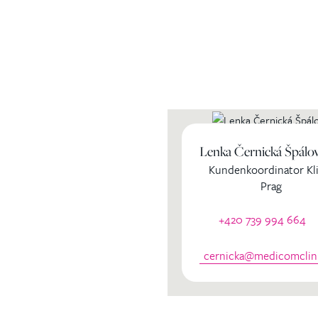
Lenka Černická Špálo
ihren
Kundenkoordinator Kli
Prag
dinator
+420 739 994 664
cernicka@medicomclini