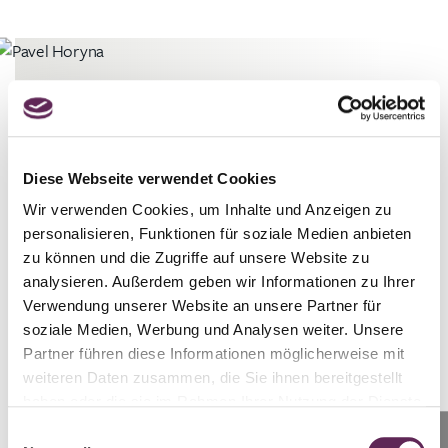
Diese Webseite verwendet Cookies
Michaela unterzog sich einer
Brustmodellierung mit Korrektur
Wir verwenden Cookies, um Inhalte und Anzeigen zu
ihrer Asymmetrie - ihre linke Brust
personalisieren, Funktionen für soziale Medien anbieten
war etwa eine halbe Nummer größer
zu können und die Zugriffe auf unsere Website zu
als die rechte. Durch den Eingriff
analysieren. Außerdem geben wir Informationen zu Ihrer
wurde die Form der Brüste verbessert,
Verwendung unserer Website an unsere Partner für
sie wurden gestrafft und ihre Größe
soziale Medien, Werbung und Analysen weiter. Unsere
leicht von 85 E auf etwa 85 D
Partner führen diese Informationen möglicherweise mit
korrigiert. Die Brustmodellierung
weiteren Daten zusammen, die Sie ihnen bereitgestellt
wurde auf Kosten einer Narbe
haben oder die sie im Rahmen Ihrer Nutzung der Dienste
durchgeführt, die vertikal um jeden
gesammelt haben.
Einwilligungsauswahl
Anrufen