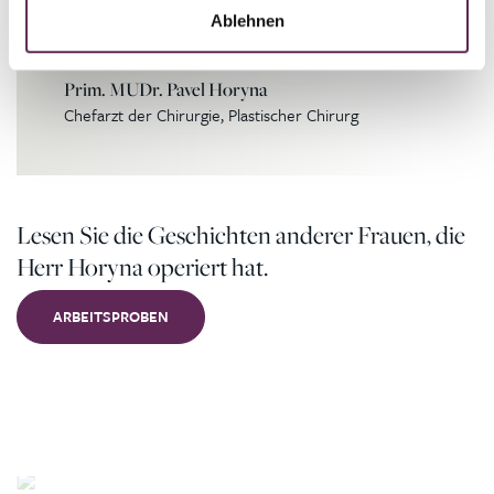
Heilung die verordneten
Ablehnen
Schmerzmittel nicht ein.
Prim. MUDr. Pavel Horyna
Chefarzt der Chirurgie, Plastischer Chirurg
Lesen Sie die Geschichten anderer Frauen, die
Herr Horyna operiert hat.
ARBEITSPROBEN